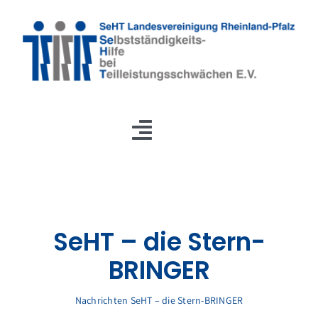
Zum
Inhalt
springen
Toggle
Navigation
Startseite
TLS und ADHS
SeHT – die Stern-
Über uns
BRINGER
Angebote
Nachrichten
SeHT – die Stern-BRINGER