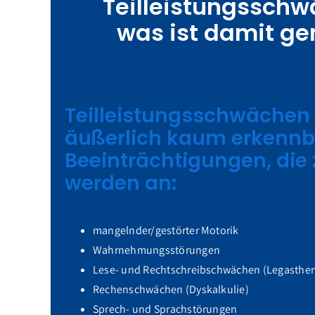
Teilleistungssch
was ist damit g
Teilleistungsschwächen
äußerlich kaum erkennb
Beeinträchtigungen, die z
werden an:
mangelnder/gestörter Motorik
Wahrnehmungsstörungen
Lese- und Rechtschreibschwächen (Legasthen
Rechenschwächen (Dyskalkulie)
Sprech- und Sprachstörungen