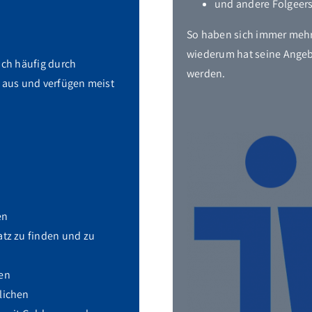
und andere Folgeer
So haben sich immer mehr
wiederum hat seine Angeb
ich häufig durch
werden.
t aus und verfügen meist
en
tz zu finden und zu
ten
lichen