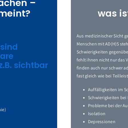
wächen –
emeint?
was is
Aus medizinischer Sicht g
Menschen mit AD(H)S steh
 sind
Schwierigkeiten gegenübe
are
fehlt ihnen nicht nur das 
.B. sichtbar
finden auch nur schwer ad
fast gleich wie bei Teille
Auffälligkeiten im S
Schwierigkeiten bei
Probleme bei der Au
ie)
Isolation
Depressionen