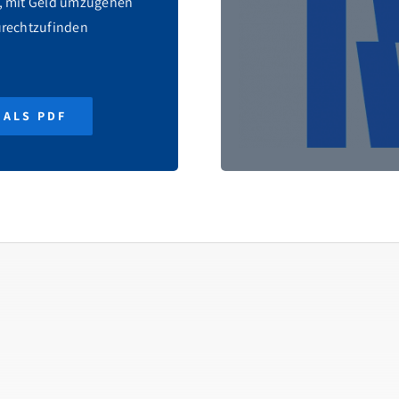
n, mit Geld umzugehen
urechtzufinden
 ALS PDF