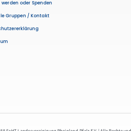
d werden oder Spenden
le Gruppen / Kontakt
hutzererklärung
sum
988 SeHT Landesvereinigung Rheinland-Pfalz E.V. | Alle Rechte vo